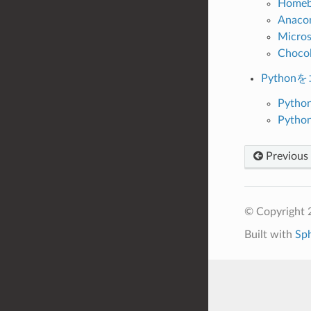
Home
Anaco
Micro
Choco
Pytho
Pyt
Pyt
Previous
© Copyright 
Built with
Sp